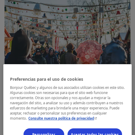
Preferencias para el uso de cookies
Bonjour Québec y algunos de sus asociados utilizan cookies en este sitio.
Algunas cookies son necesarias para que el sitio web funcione
correctamente. Otras son opcionales y nos ayudan a mejorar la
navegación del sitio, a analizar su uso y además contribuyen a nuestros
esfuerzos de marketing para brindarle una mejor experiencia. Puede
aceptar, rechazar o personalizar sus preferencias en cualquier
- Este hipervínculo se ab
momento.
Consulte nuestra política de privacidad
¡En todas las regiones!!
Personalizar
Aceptar todas las cookies