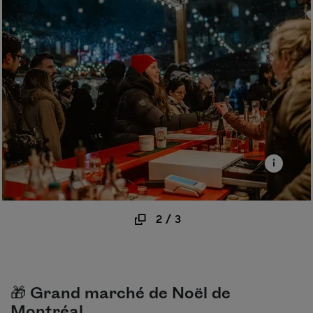
2
/
3
🎁 Grand marché de Noël de
Montréal