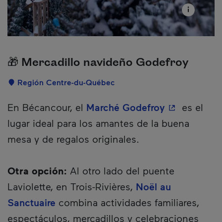
🎁 Mercadillo navideño Godefroy
Localisation
Región Centre-du-Québec
Description
- Este hiper
En Bécancour, el
Marché Godefroy
es el
lugar ideal para los amantes de la buena
mesa y de regalos originales.
Otra opción:
Al otro lado del puente
Laviolette, en Trois-Rivières,
Noël au
Sanctuaire
combina actividades familiares,
espectáculos, mercadillos y celebraciones