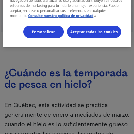
navegación del sitio, a analizar su uso y además contribuyen a nuestros
esfuerzos de marketing para brindarle una mejor experiencia. Puede
aceptar, rechazar o personalizar sus preferencias en cualquier
- Este hipervínculo se ab
momento.
Consulte nuestra política de privacidad
Personalizar
Aceptar todas las cookies
2
/
2
¿Cuándo es la temporada
de pesca en hielo?
En Québec, esta actividad se practica
generalmente de enero a mediados de marzo,
cuando el hielo es lo suficientemente grueso
para soportar las cabañas, las motos de