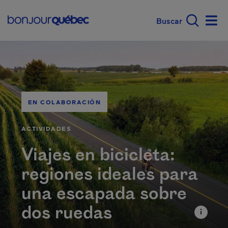
Saltar al contenido principal
Main navigation - E
Men
EN COLABORACIÓN
CATÉGORIE
ACTIVIDADES
Viajes en bicicleta:
regiones ideales para
una escapada sobre
dos ruedas