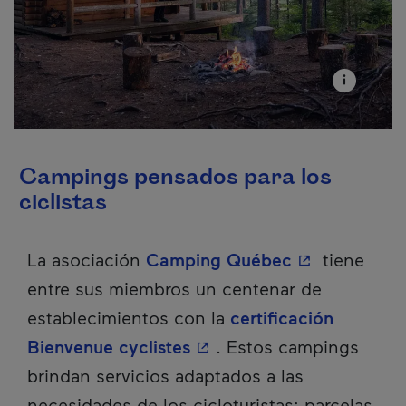
Campings pensados para los
ciclistas
- Este hiperv
La asociación
Camping Québec
tiene
entre sus miembros un centenar de
establecimientos con la
certificación
- Este hipervínculo se ab
Bienvenue cyclistes
. Estos campings
brindan servicios adaptados a las
necesidades de los cicloturistas: parcelas