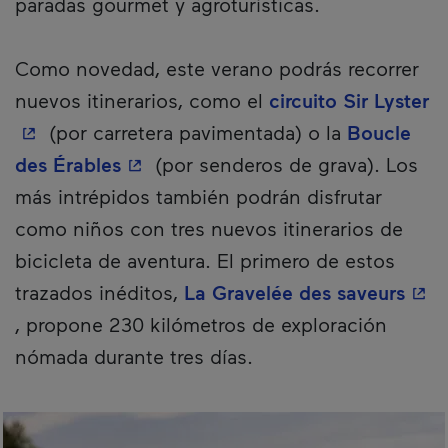
paradas gourmet y agroturísticas.
Como novedad, este verano podrás recorrer
- 
nuevos itinerarios, como el
circuito Sir Lyster
(por carretera pavimentada) o la
Boucle
- Este hipervínculo se abrirá en un
des Érables
(por senderos de grava). Los
más intrépidos también podrán disfrutar
como niños con tres nuevos itinerarios de
bicicleta de aventura. El primero de estos
- Es
trazados inéditos,
La Gravelée des saveurs
, propone 230 kilómetros de exploración
nómada durante tres días.