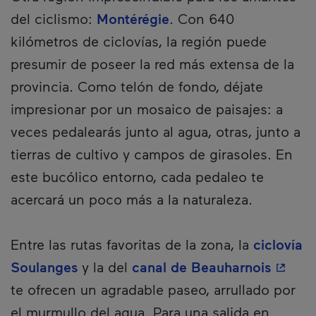
del ciclismo:
Montérégie
. Con 640
kilómetros de ciclovías, la región puede
presumir de poseer la red más extensa de la
provincia. Como telón de fondo, déjate
impresionar por un mosaico de paisajes: a
veces pedalearás junto al agua, otras, junto a
tierras de cultivo y campos de girasoles. En
este bucólico entorno, cada pedaleo te
acercará un poco más a la naturaleza.
Entre las rutas favoritas de la zona, la
ciclovía
- Este 
Soulanges
y la del
canal de Beauharnois
te ofrecen un agradable paseo, arrullado por
el murmullo del agua. Para una salida en