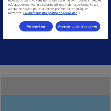
navegación del sitio, a analizar su uso y además contribuyen a nuestros
esfuerzos de marketing para brindarle una mejor experiencia. Puede
aceptar, rechazar o personalizar sus preferencias en cualquier
- Este hipervínculo se ab
momento.
Consulte nuestra política de privacidad
Personalizar
Aceptar todas las cookies
Bas-Saint-Laurent
Gaspésie