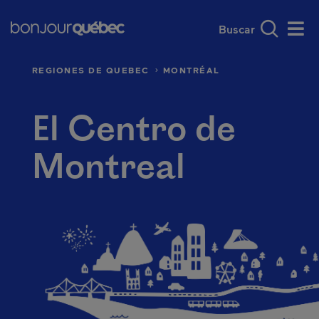
Saltar al contenido principal
Main navigation - E
A dónde ir en Québec
Las regiones de
Men
REGIONES DE QUEBEC
MONTRÉAL
El Centro de
Montreal