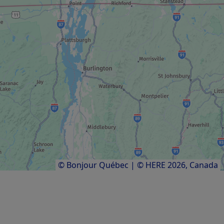
SALA DE CONCIERTOS/TEATRO
Sociedad de Artes Tecnológicas
IR DE COMPRAR
Exposición de muñecas Barbie
Resultados
1
a
9
de
9
© Bonjour Québec
|
© HERE 2026,
Canada