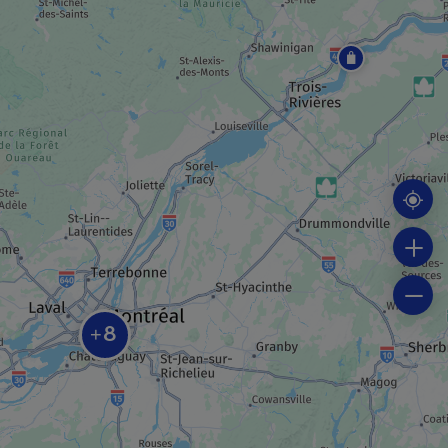
MUSEO / SITIO HISTÓRICO
Centro Canadiense de Arquitectura
EDIFICIO/SITIO RELIGIOSO
Basílica-Catedral María Reina del Mundo
MUSEO / SITIO HISTÓRICO
Museo Redpath
8
+
ORGANIZACIÓN
Montreal subterráneo (RESO)