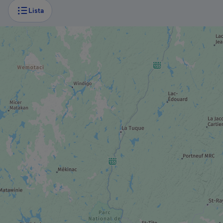
Lista
PARQUE REGIONAL / MUNICIPAL
Parque Mont-Royal
MUSEO / SITIO HISTÓRICO
Museo de Bellas Artes de Montreal
MUSEO / SITIO HISTÓRICO
Museo McCord