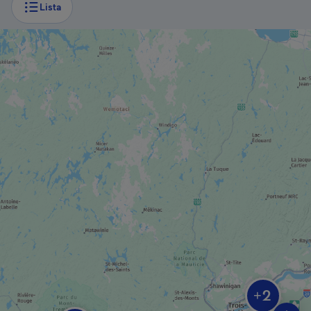
Lista
PARQUE NACIONAL DE QUÉBEC
Parque nacional Mont-Tremblant
PARQUE REGIONAL / MUNICIPAL
Parque de los Pioneros
PISTA / SENDERO
Club de aire libre de Saint-Donat
2
+