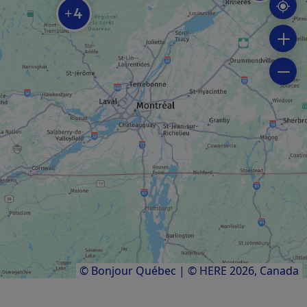
4
+
CENTRO DE ESQUÍ ALPINO
Ski Garceau
SPA
Hôtel Spa Le Suisse
PISTA / SENDERO
Sendero Inter-Centre
Resultados
1
a
6
de
6
© Bonjour Québec
|
© HERE 2026,
Canada