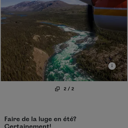
2
/
2
Faire de la luge en été?
Certainement!