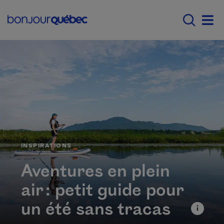
Passer au contenu principal
Main navigation - F
Men
CATÉGORIE
INSPIRATIONS
Aventures en plein
air : petit guide pour
un été sans tracas