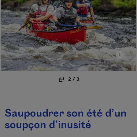
2
/
3
Saupoudrer son été d’un
soupçon d’inusité