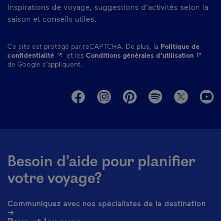
Inspirations de voyage, suggestions d'activités selon la
saison et conseils utiles.
Ce site est protégé par reCAPTCHA. De plus, la
Politique de
- Cet hyperlien s'ouvrira dans une nouvelle fenêtre.
- Cet hy
confidentialité
et les
Conditions générales d'utilisation
de Google s'appliquent.
M
Besoin d’aide pour planifier
votre voyage?
Communiquez avec nos spécialistes de la destination
➔