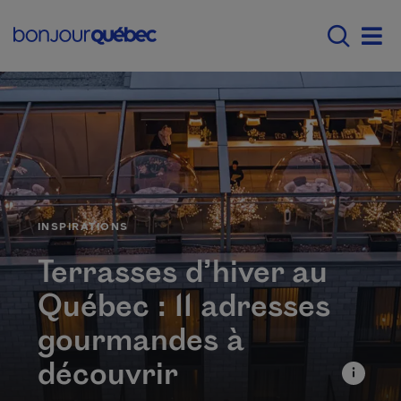
Passer au contenu principal
Main navigation - F
Men
CATÉGORIE
INSPIRATIONS
Terrasses d’hiver au
Québec : 11 adresses
gourmandes à
découvrir