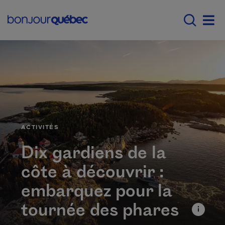
Passer au contenu principal
Main navigation - F
Men
CATÉGORIE
ACTIVITÉS
Dix gardiens de la
côte à découvrir :
embarquez pour la
tournée des phares