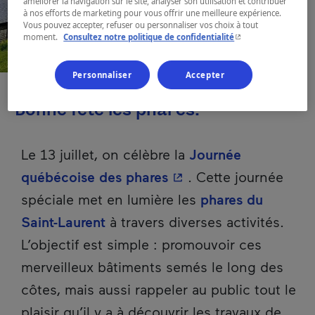
améliorer la navigation sur le site, analyser son utilisation et contribuer
à nos efforts de marketing pour vous offrir une meilleure expérience.
Vous pouvez accepter, refuser ou personnaliser vos choix à tout
- Cet hyperlien s'ouvr
moment.
Consultez notre politique de confidentialité
Personnaliser
Accepter
Bonne fête les phares!
Le 13 juillet, on célèbre la
Journée
- Cet hyperlien s'ouvri
québécoise des phares
. Cette journée
spéciale met en lumière les
phares du
Saint-Laurent
à travers diverses activités.
L’objectif est simple : promouvoir ces
merveilleux bâtiments semés le long des
côtes, mais aussi rappeler au public tout le
plaisir qu’il y a à découvrir les travaux de