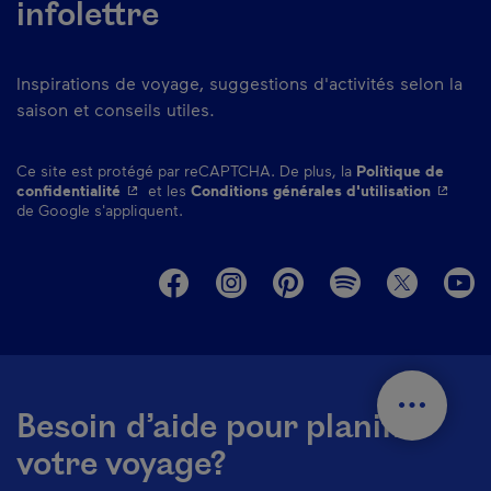
infolettre
Inspirations de voyage, suggestions d'activités selon la
saison et conseils utiles.
Ce site est protégé par reCAPTCHA. De plus, la
Politique de
- Cet hyperlien s'ouvrira dans une nouvelle fenêtre.
- Cet hy
confidentialité
et les
Conditions générales d'utilisation
de Google s'appliquent.
M
Besoin d’aide pour planifier
votre voyage?