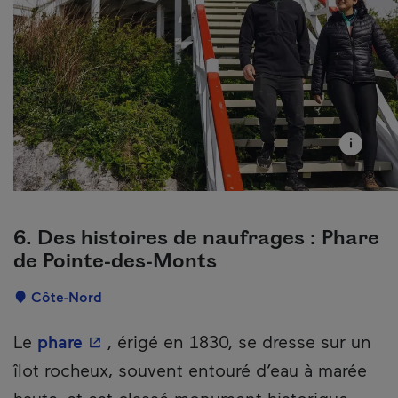
6. Des histoires de naufrages : Phare
de Pointe-des-Monts
Localisation
Côte-Nord
Description
- Cet hyperlien s'ouvrira dans une nouv
Le
phare
, érigé en 1830, se dresse sur un
îlot rocheux, souvent entouré d’eau à marée