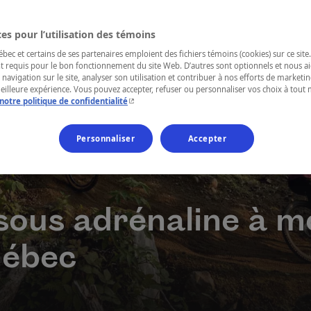
es pour l’utilisation des témoins
ec et certains de ses partenaires emploient des fichiers témoins (cookies) sur ce site.
t requis pour le bon fonctionnement du site Web. D’autres sont optionnels et nous ai
 navigation sur le site, analyser son utilisation et contribuer à nos efforts de market
meilleure expérience. Vous pouvez accepter, refuser ou personnaliser vos choix à tou
- Cet hyperlien s'ouvrira dans une nouvelle fenêtr
notre politique de confidentialité
Personnaliser
Accepter
ous adrénaline à mo
uébec