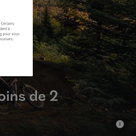
 Certains
dent à
ing pour vous
t moment.
e.
ins de 2