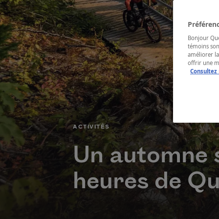
Préférenc
Bonjour Québ
témoins son
améliorer la
offrir une 
Consultez 
CATÉGORIE
ACTIVITÉS
Un automne s
heures de Q