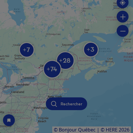
3
7
+
+
28
+
74
+
Rechercher
© Bonjour Québec
|
© HERE 2026