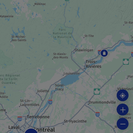
MUSÉE / SITE HISTORIQUE
Musée McCord
MUSÉE / SITE HISTORIQUE
Centre Canadien d’Architecture
EDIFICE / SITE RELIGIEUX
Basilique-Cathédrale Marie-Reine-du-
Monde
MUSÉE / SITE HISTORIQUE
Musée Redpath