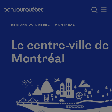
Passer au contenu principal
Main navigation - F
Où aller au Québec
Régions du Québec
Men
RÉGIONS DU QUÉBEC
MONTRÉAL
Le centre-ville de
Montréal