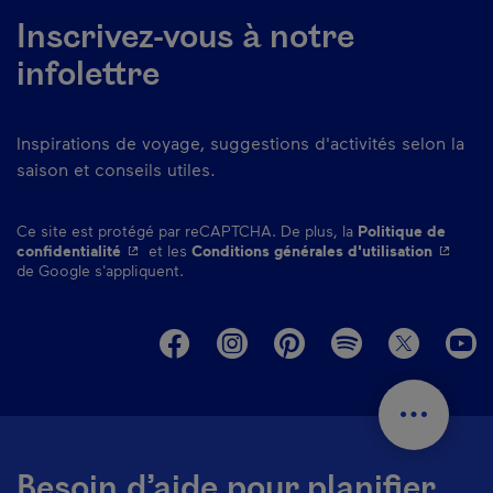
Inscrivez-vous à notre
infolettre
Inspirations de voyage, suggestions d'activités selon la
saison et conseils utiles.
Ce site est protégé par reCAPTCHA. De plus, la
Politique de
- Cet hyperlien s'ouvrira dans une nouvelle fenêtre.
- Cet hy
confidentialité
et les
Conditions générales d'utilisation
de Google s'appliquent.
M
Besoin d’aide pour planifier