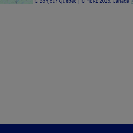
© Bonjour Québec
|
© HERE 2026,
Canada