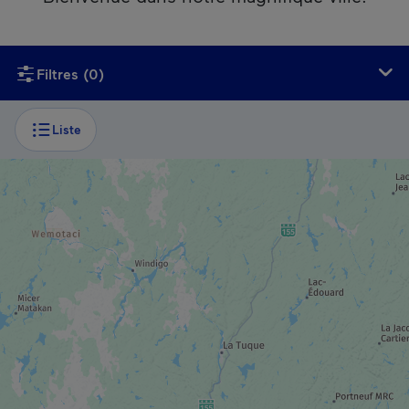
Si vous utilisez un lecteur d’écran, ce contenu n’est malheu
Filtres
(0)
Liste
PARC RÉGIONAL / MUNICIPAL
Parc du Mont-Royal
MUSÉE / SITE HISTORIQUE
Musée des beaux-arts de Montréal