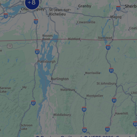
8
+
ORGANISME
Montréal souterrain (RESO)
SALLE DE SPECTACLE / THÉÂTRE
Société des arts technologiques
MAGASINAGE
Exposition de poupées Barbie
Résultats
1
à
9
sur
9