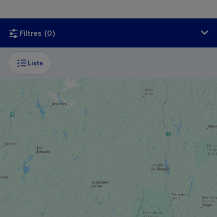
Si vous utilisez un lecteur d’écran, ce contenu n’est malheu
Filtres
(0)
Liste
CROISIÈRE
Marina et quai des croisières
MUSÉE / SITE HISTORIQUE
Musée de la civilisation