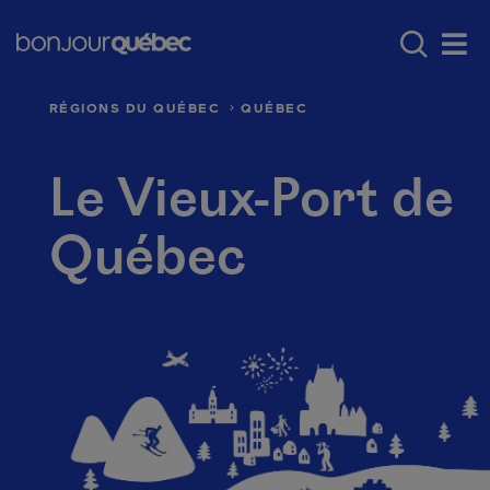
Passer au contenu principal
Main navigation - F
Où aller au Québec
Régions du Québec
Men
RÉGIONS DU QUÉBEC
QUÉBEC
Le Vieux-Port de
Québec