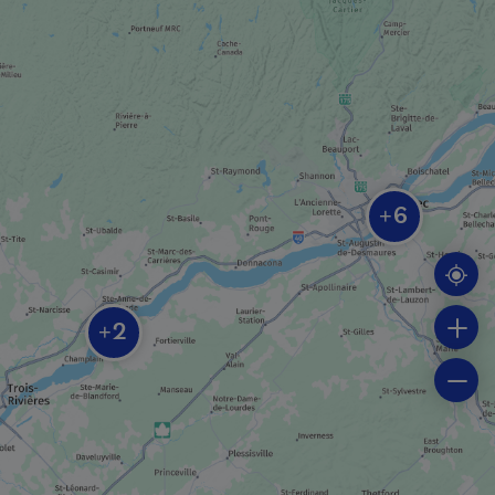
MUSÉE / SITE HISTORIQUE
Îlot des Palais
MUSÉE / SITE HISTORIQUE
Musée naval de Québec
6
+
Excursions en bateau
2
+
VISITE GUIDÉE
Tuque et bicycle expériences