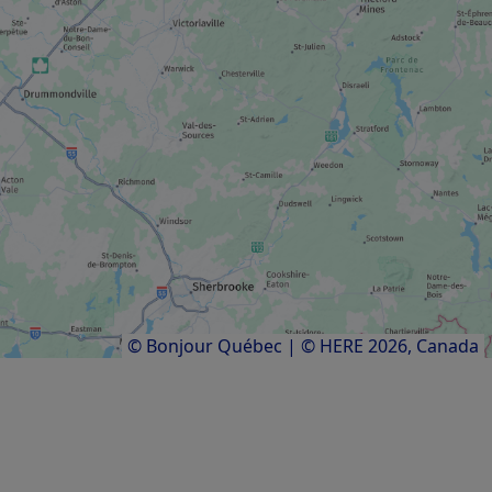
Route verte – Corridor du littoral
CENTRE DE PÊCHE SUR LA GLACE
Village Nordik du Port de Québec
Résultats
1
à
8
sur
8
© Bonjour Québec
|
© HERE 2026,
Canada