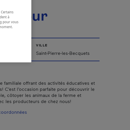
C de
ancour
 Certains
dent à
ing pour vous
t moment.
e.
VILLE
Québec
Saint-Pierre-les-Becquets
e familiale offrant des activités éducatives et
s! C’est l’occasion parfaite pour découvrir le
ole, côtoyer les animaux de la ferme et
ec les producteurs de chez nous!
 coordonnées