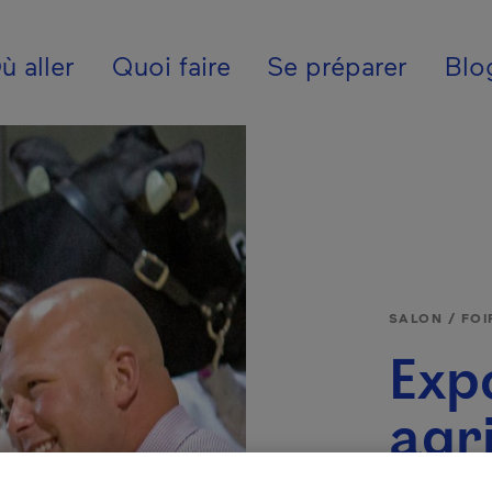
ion - Fr - Canada
ù aller
Quoi faire
Se préparer
Blo
SALON / FOI
Exp
agri