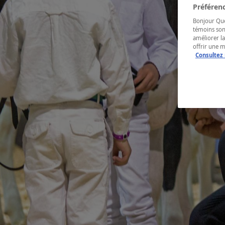
Préférenc
Bonjour Québ
témoins son
améliorer la
offrir une 
Consultez 