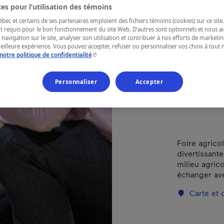
MR
es pour l’utilisation des témoins
Béc
ec et certains de ses partenaires emploient des fichiers témoins (cookies) sur ce site.
t requis pour le bon fonctionnement du site Web. D’autres sont optionnels et nous ai
 navigation sur le site, analyser son utilisation et contribuer à nos efforts de market
meilleure expérience. Vous pouvez accepter, refuser ou personnaliser vos choix à tou
- Cet hyperlien s'ouvrira dans une nouvelle fenêtr
notre politique de confidentialité
RÉGION
Personnaliser
Accepter
Centre-du-
Foire agricol
divertissante
milieu agric
échanger av
Carte et