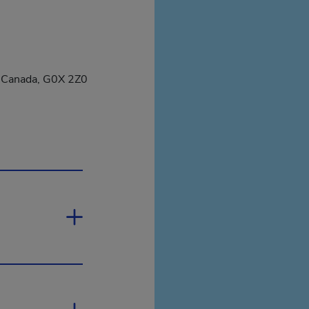
uvrira dans une nouvelle fenêtre.
, Canada, G0X 2Z0
ouvrira dans une nouvelle fenêtre.