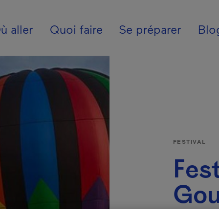
ion - Fr - Canada
ù aller
Quoi faire
Se préparer
Blo
FESTIVAL
Fest
Gou