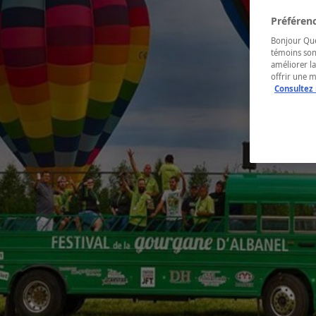
Préférenc
Bonjour Québ
témoins son
améliorer la
offrir une 
Consultez 