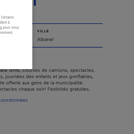
lbanel
 Certains
dent à
ing pour vous
VILLE
t moment.
e.
ac-Saint-Jean
Albanel
alle lente, courses de camions, spectacles,
s, journées des enfants et jeux gonflables,
te offerte aux gens de la municipalité.
ctacles chaque soir! Festivités gratuites.
 coordonnées