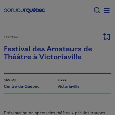
Passer au contenu principal
Main navigation - F
Men
FESTIVAL
Festival des Amateurs de
Théâtre à Victoriaville
RÉGION
VILLE
Centre-du-Québec
Victoriaville
Présentation de spectacles théâtraux par des troupes