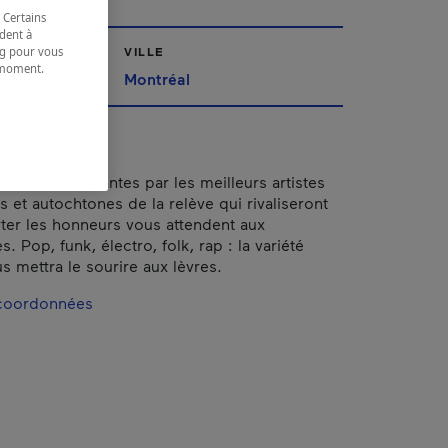
 Certains
dent à
ing pour vous
VILLE
t moment.
Montréal
e.
nces électrisantes par les meilleurs artistes
 et autochtones de la relève qui rivaliseront
er les honneurs vous attendent aux
. Pop, funk, électro, folk, rap : la variété
s mettra le sourire aux lèvres.
 coordonnées