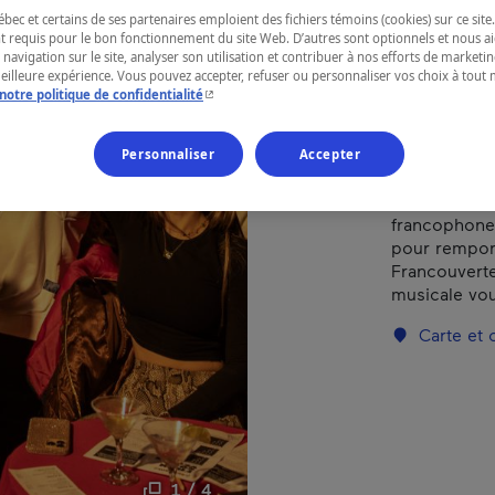
ec et certains de ses partenaires emploient des fichiers témoins (cookies) sur ce site.
t requis pour le bon fonctionnement du site Web. D’autres sont optionnels et nous ai
 navigation sur le site, analyser son utilisation et contribuer à nos efforts de market
RÉGION
meilleure expérience. Vous pouvez accepter, refuser ou personnaliser vos choix à tou
Montréal
- Cet hyperlien s'ouvrira dans une nouvelle fenêtr
notre politique de confidentialité
Personnaliser
Accepter
Des performa
francophones
pour remport
Francouvertes
musicale vou
Carte et
1 / 4