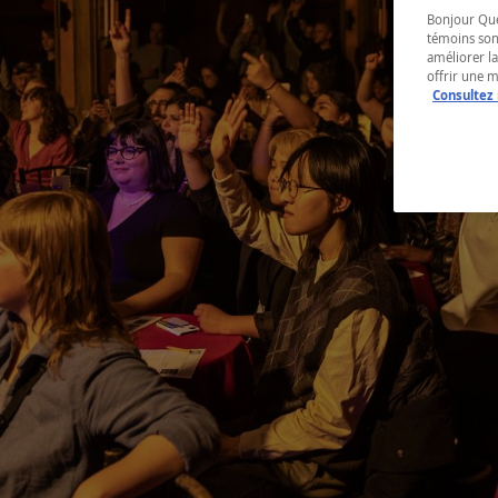
Bonjour Québ
témoins son
améliorer la
offrir une 
Consultez 