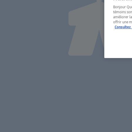
Bonjour Québ
témoins son
améliorer la
offrir une 
Consultez 