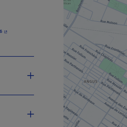
- Cet hyperlien s'ouvrira dans une nouvelle fenêtre.
26