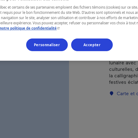
ec et certains de ses partenaires emploient des fichiers témoins (cookies) sur ce site.
t requis pour le bon fonctionnement du site Web. D’autres sont optionnels et nous ai
RÉGION
 navigation sur le site, analyser son utilisation et contribuer à nos efforts de market
meilleure expérience. Vous pouvez accepter, refuser ou personnaliser vos choix à tou
Montréal
- Cet hyperlien s'ouvrira dans une nouvelle fenêtr
notre politique de confidentialité
Personnaliser
Accepter
Le quartier 
lunaire avec
culturelles,
la calligraph
festives écla
Carte et