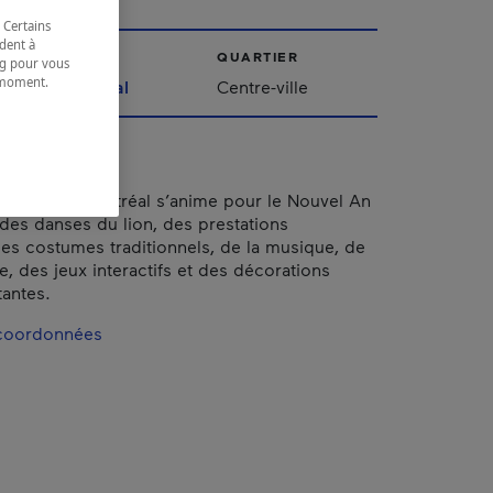
 Certains
dent à
VILLE
QUARTIER
ing pour vous
t moment.
Montréal
Centre-ville
e.
chinois de Montréal s’anime pour le Nouvel An
 des danses du lion, des prestations
 des costumes traditionnels, de la musique, de
ie, des jeux interactifs et des décorations
tantes.
 coordonnées