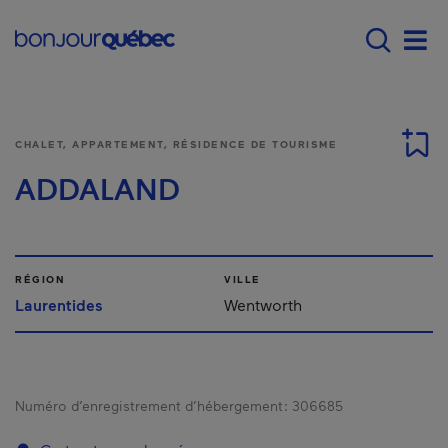
Passer au contenu principal
Main navigation - F
Men
CHALET, APPARTEMENT, RÉSIDENCE DE TOURISME
ADDALAND
RÉGION
VILLE
Laurentides
Wentworth
Numéro d’enregistrement d’hébergement :
306685