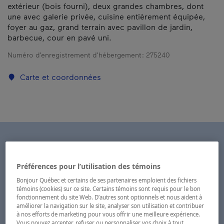
extérieur (bois fourni), deux grandes chambres, dont
une avec galerie privée, cuisine entièrement équipée,
foyer au gaz, grand terrain avec pavillon de jardin,
barbecue, cour en pavé uni.
Numéro d’enregistrement d’hébergement :
275240
Carte et coordonnées
Préférences pour l’utilisation des témoins
Bonjour Québec et certains de ses partenaires emploient des fichiers
témoins (cookies) sur ce site. Certains témoins sont requis pour le bon
fonctionnement du site Web. D’autres sont optionnels et nous aident à
améliorer la navigation sur le site, analyser son utilisation et contribuer
à nos efforts de marketing pour vous offrir une meilleure expérience.
Vous pouvez accepter, refuser ou personnaliser vos choix à tout