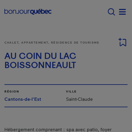
Passer au contenu principal
Main navigation - F
Men
CHALET, APPARTEMENT, RÉSIDENCE DE TOURISME
AU COIN DU LAC
BOISSONNEAULT
RÉGION
VILLE
Cantons-de-l'Est
Saint-Claude
Hébergement comprenant : spa avec patio, foyer