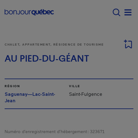
Passer au contenu principal
Main navigation - F
Men
CHALET, APPARTEMENT, RÉSIDENCE DE TOURISME
AU PIED-DU-GÉANT
RÉGION
VILLE
Saguenay—Lac-Saint-
Saint-Fulgence
Jean
Numéro d’enregistrement d’hébergement :
323671