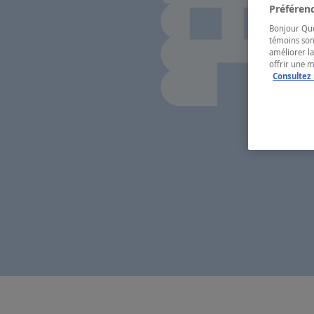
Préférenc
Bonjour Québ
témoins son
améliorer la
offrir une 
Consultez 