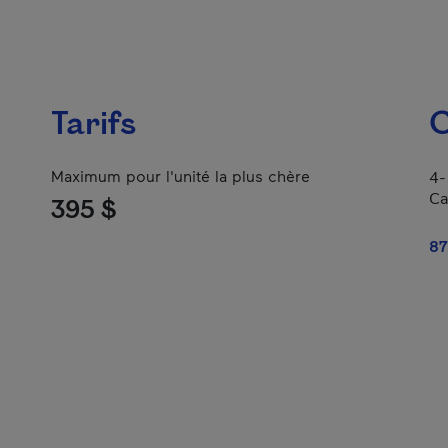
Tarifs
C
Maximum pour l'unité la plus chère
4-
Ca
395 $
87