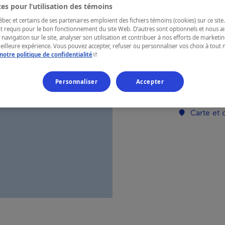
es pour l’utilisation des témoins
ec et certains de ses partenaires emploient des fichiers témoins (cookies) sur ce site.
RÉGION
t requis pour le bon fonctionnement du site Web. D’autres sont optionnels et nous ai
 navigation sur le site, analyser son utilisation et contribuer à nos efforts de market
Chaudière-A
meilleure expérience. Vous pouvez accepter, refuser ou personnaliser vos choix à tou
- Cet hyperlien s'ouvrira dans une nouvelle fenêtr
notre politique de confidentialité
Personnaliser
Accepter
Numéro d’enre
Carte et