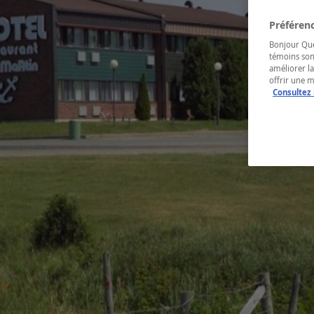
Préférenc
Bonjour Québ
témoins son
améliorer la
offrir une 
Consultez 