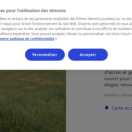
es pour l’utilisation des témoins
RÉGION
ec et certains de ses partenaires emploient des fichiers témoins (cookies) sur ce site.
Bas-Saint-La
t requis pour le bon fonctionnement du site Web. D’autres sont optionnels et nous ai
 navigation sur le site, analyser son utilisation et contribuer à nos efforts de market
meilleure expérience. Vous pouvez accepter, refuser ou personnaliser vos choix à tou
- Cet hyperlien s'ouvrira dans une nouvelle fenêtr
notre politique de confidentialité
Hôtel incont
Personnaliser
Accepter
en bordure d
Décoration d
d’accès et gr
ouvert pour 
étages rénov
Numéro d’enre
Carte et