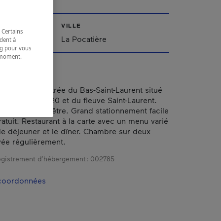
VILLE
 Certains
urent
La Pocatière
dent à
ing pour vous
t moment.
e.
ournable à l’entrée du Bas-Saint-Laurent situé
e l’autoroute 20 et du fleuve Saint-Laurent.
e style champêtre. Grand stationnement facile
atuit. Restaurant à la carte avec un menu varié
le déjeuner et le dîner. Chambre sur deux
ée régulièrement.
gistrement d’hébergement :
002785
 coordonnées