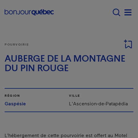
Passer au contenu principal
Main navigation - F
Men
POURVOIRIE
AUBERGE DE LA MONTAGNE
DU PIN ROUGE
RÉGION
VILLE
Gaspésie
L'Ascension-de-Patapédia
L’hébergement de cette pourvoirie est offert au Motel