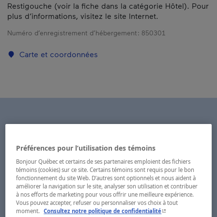
Restigouche (voir la fiche dans la catégorie Hôtel). Pour
plus d’informations, visitez le site Internet.
Numéro d’enregistrement d’hébergement :
850301
Carte et coordonnées
Préférences pour l’utilisation des témoins
Bonjour Québec et certains de ses partenaires emploient des fichiers
témoins (cookies) sur ce site. Certains témoins sont requis pour le bon
fonctionnement du site Web. D’autres sont optionnels et nous aident à
améliorer la navigation sur le site, analyser son utilisation et contribuer
à nos efforts de marketing pour vous offrir une meilleure expérience.
Vous pouvez accepter, refuser ou personnaliser vos choix à tout
- Cet hyperlien s'ouvr
moment.
Consultez notre politique de confidentialité