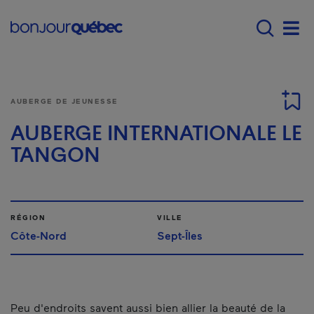
Passer au contenu principal
Main navigation - F
Men
AUBERGE DE JEUNESSE
AUBERGE INTERNATIONALE LE
TANGON
RÉGION
VILLE
Côte-Nord
Sept-Îles
Peu d'endroits savent aussi bien allier la beauté de la