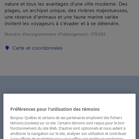
nature et tous les avantages d'une ville moderne. Des
plages, un archipel unique, des rivières majestueuses,
une réserve d'animaux et une faune marine variée
invitent les voyageurs à s'évader et à se détendre.
Numéro d’enregistrement d’hébergement :
075493
Carte et coordonnées
Préférences pour l’utilisation des témoins
Bonjour Québec et certains de ses partenaires emploient des fichiers
témoins (cookies) sur ce site. Certains témoins sont requis pour le bon
fonctionnement du site Web. D’autres sont optionnels et nous aident à
améliorer la navigation sur le site, analyser son utilisation et contribuer
à nos efforts de marketing pour vous offrir une meilleure expérience.