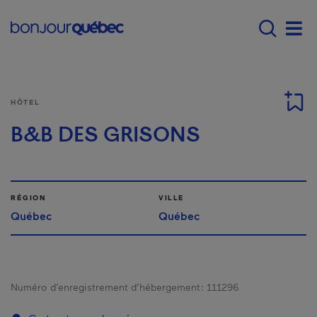
Passer au contenu principal
Main navigation - F
Men
HÔTEL
B&B DES GRISONS
RÉGION
VILLE
Québec
Québec
Numéro d’enregistrement d’hébergement :
111296