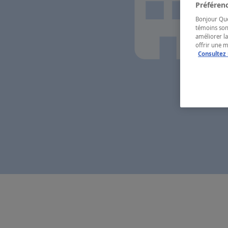
Préférenc
Bonjour Québ
témoins son
améliorer la
offrir une 
Consultez 