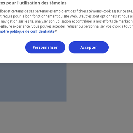
es pour l’utilisation des témoins
Laurentides
ec et certains de ses partenaires emploient des fichiers témoins (cookies) sur ce site.
t requis pour le bon fonctionnement du site Web. D’autres sont optionnels et nous ai
 navigation sur le site, analyser son utilisation et contribuer à nos efforts de market
meilleure expérience. Vous pouvez accepter, refuser ou personnaliser vos choix à tou
- Cet hyperlien s'ouvrira dans une nouvelle fenêtr
notre politique de confidentialité
Numéro d’enre
Personnaliser
Accepter
Carte et