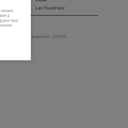
Lac-Supérieur
 Certains
dent à
ing pour vous
t moment.
e.
gistrement d’hébergement :
321009
 coordonnées