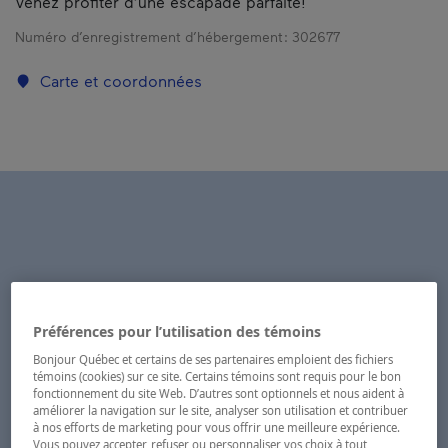
Venez profiter d’une escapade parfaite!
Numéro d’enregistrement d’hébergement :
302677
Carte et coordonnées
Préférences pour l’utilisation des témoins
Bonjour Québec et certains de ses partenaires emploient des fichiers
témoins (cookies) sur ce site. Certains témoins sont requis pour le bon
fonctionnement du site Web. D’autres sont optionnels et nous aident à
améliorer la navigation sur le site, analyser son utilisation et contribuer
à nos efforts de marketing pour vous offrir une meilleure expérience.
Vous pouvez accepter, refuser ou personnaliser vos choix à tout