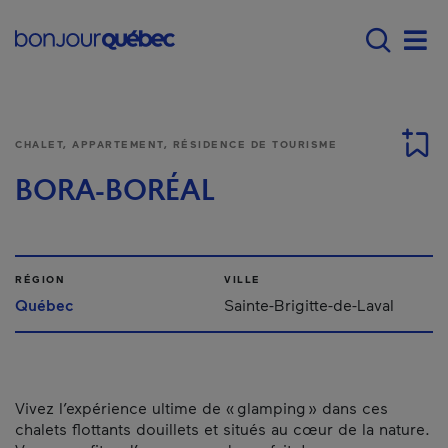
Passer au contenu principal
Main navigation - F
Men
CHALET, APPARTEMENT, RÉSIDENCE DE TOURISME
BORA-BORÉAL
RÉGION
VILLE
Québec
Sainte-Brigitte-de-Laval
Vivez l’expérience ultime de « glamping » dans ces
chalets flottants douillets et situés au cœur de la nature.