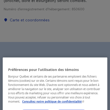
(brochet, doré et esturgeon) seront comblés.
Numéro d’enregistrement d’hébergement :
850600
Carte et coordonnées
Préférences pour l’utilisation des témoins
Bonjour Québec et certains de ses partenaires emploient des fichiers
témoins (cookies) sur ce site. Certains témoins sont requis pour le bon
fonctionnement du site Web. D’autres sont optionnels et nous aident à
améliorer la navigation sur le site, analyser son utilisation et contribuer
à nos efforts de marketing pour vous offrir une meilleure expérience.
Vous pouvez accepter, refuser ou personnaliser vos choix à tout
- Cet hyperlien s'ouvr
moment.
Consultez notre politique de confidentialité