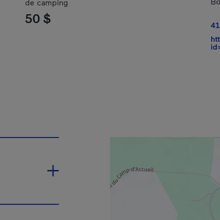
Bo
de camping
50 $
41
ht
id