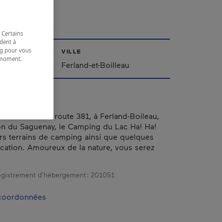
 Certains
dent à
ing pour vous
VILLE
t moment.
ac-Saint-Jean
Ferland-et-Boilleau
e.
omètre 67 de la route 381, à Ferland-Boileau,
on du Saguenay, le Camping du Lac Ha! Ha!
urs terrains de camping ainsi que quelques
ocation. Amoureux de la nature, vous serez
gistrement d’hébergement :
201051
 coordonnées