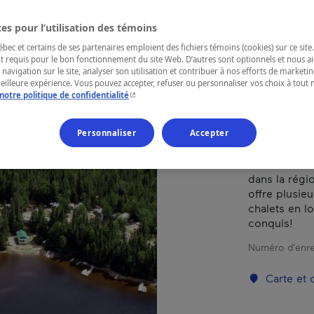
HA!
es pour l’utilisation des témoins
ec et certains de ses partenaires emploient des fichiers témoins (cookies) sur ce site.
t requis pour le bon fonctionnement du site Web. D’autres sont optionnels et nous ai
 navigation sur le site, analyser son utilisation et contribuer à nos efforts de market
RÉGION
meilleure expérience. Vous pouvez accepter, refuser ou personnaliser vos choix à tou
Saguenay—L
- Cet hyperlien s'ouvrira dans une nouvelle fenêtr
notre politique de confidentialité
Personnaliser
Accepter
Situé au kil
dans la régi
offre plusie
chalets en l
conquis!
Numéro d’enre
Carte et