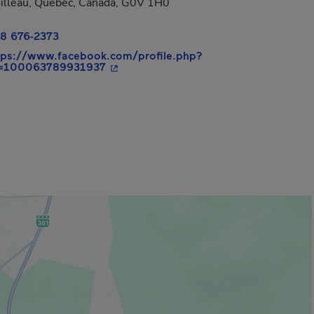
illeau, Québec, Canada, G0V 1H0
8 676-2373
tps://www.facebook.com/profile.php?
- Cet hyperlien s'ouvrira dans une nouv
=100063789931937