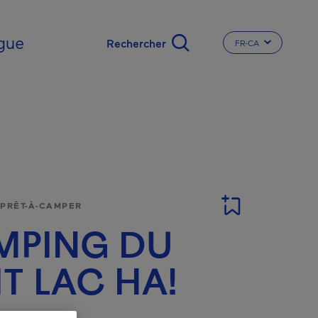
gue
FR-CA
CHANGER LA LA
 PRÊT-À-CAMPER
MPING DU
IT LAC HA!