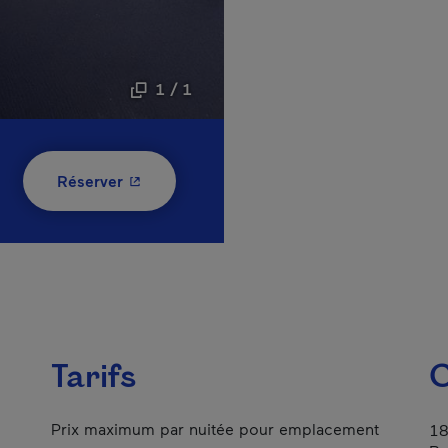
1 / 1
- Cet hyperlien s'ouvrira dans une nouvelle
Réserver
Tarifs
C
Prix maximum par nuitée pour emplacement
18