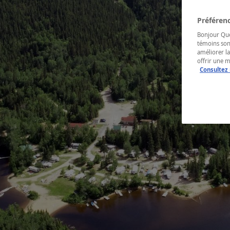
Préférenc
Bonjour Québ
témoins son
améliorer la
offrir une 
Consultez 