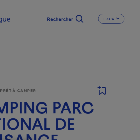
gue
FR-CA
CHANGER LA LA
 PRÊT-À-CAMPER
MPING PARC
IONAL DE