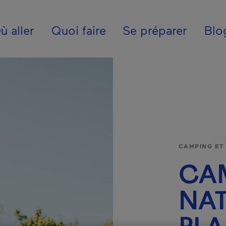
ion - Fr - Canada
ù aller
Quoi faire
Se préparer
Blo
CAMPING ET
CA
NAT