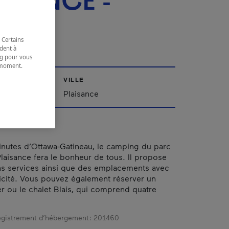
ISANCE -
PAQ
 Certains
dent à
ing pour vous
t moment.
e.
VILLE
Plaisance
inutes d’Ottawa-Gatineau, le camping du parc
Plaisance fera le bonheur de tous. Il propose
ns services ainsi que des emplacements avec
ricité. Vous pouvez également réserver un
r ou le chalet Blais, qui comprend quatre
gistrement d’hébergement :
201460