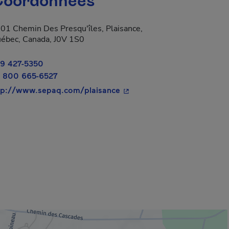
oordonnées
01 Chemin Des Presqu'îles, Plaisance,
ébec, Canada, J0V 1S0
9 427-5350
 800 665-6527
- Cet hyperlien s'ouvrira da
tp://www.sepaq.com/plaisance