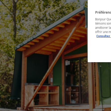
Préférenc
Bonjour Québ
témoins son
améliorer la
offrir une 
Consultez 