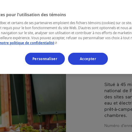
PLA
SÉ
es pour l’utilisation des témoins
ec et certains de ses partenaires emploient des fichiers témoins (cookies) sur ce site.
t requis pour le bon fonctionnement du site Web. D’autres sont optionnels et nous ai
 navigation sur le site, analyser son utilisation et contribuer à nos efforts de market
meilleure expérience. Vous pouvez accepter, refuser ou personnaliser vos choix à tou
- Cet hyperlien s'ouvrira dans une nouvelle fenêtr
notre politique de confidentialité
RÉGION
Outaouais
Personnaliser
Accepter
Situé à 45 m
national de 
des sites sa
eau et élect
prêt-à-campe
chambres.
Numéro d’enre