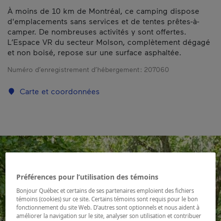
À moins de 10 km de Montréal, ce camping dispose
d'emplacements sans services et de tentes prêtes-à-
camper. De nombreuses activités y sont offertes.
L’Espace VR du secteur Molson, complètement dégagé
et non boisé, repose sur une surface asphaltée.
Numéro d’enregistrement d’hébergement :
207060
Carte et coordonnées
Préférences pour l’utilisation des témoins
Bonjour Québec et certains de ses partenaires emploient des fichiers
témoins (cookies) sur ce site. Certains témoins sont requis pour le bon
fonctionnement du site Web. D’autres sont optionnels et nous aident à
améliorer la navigation sur le site, analyser son utilisation et contribuer