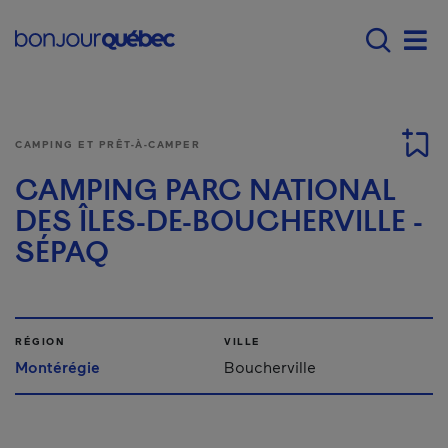
Passer au contenu principal
Main navigation - F
Men
CAMPING ET PRÊT-À-CAMPER
CAMPING PARC NATIONAL
DES ÎLES-DE-BOUCHERVILLE -
SÉPAQ
RÉGION
VILLE
Montérégie
Boucherville