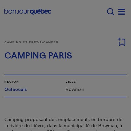
Passer au contenu principal
Main navigation - F
Men
CAMPING ET PRÊT-À-CAMPER
CAMPING PARIS
RÉGION
VILLE
Outaouais
Bowman
Camping proposant des emplacements en bordure de
la rivière du Lièvre, dans la municipalité de Bowman, à