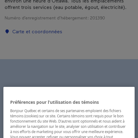
environ une heure d’Ottawa. Tous les emplacements
offrent trois services (eau potable, égout, électricité).
Numéro d’enregistrement d’hébergement :
201390
Carte et coordonnées
Préférences pour l’utilisation des témoins
Bonjour Québec et certains de ses partenaires emploient des fichiers
témoins (cookies) sur ce site. Certains témoins sont requis pour le bon
fonctionnement du site Web. D’autres sont optionnels et nous aident à
améliorer la navigation sur le site, analyser son utilisation et contribuer
à nos efforts de marketing pour vous offrir une meilleure expérience.
Vous pouvez accepter, refuser ou personnaliser vos choix à tout