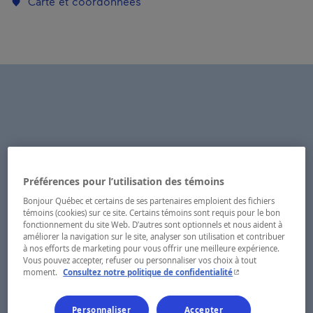
Carte et coordonnées
Préférences pour l’utilisation des témoins
Bonjour Québec et certains de ses partenaires emploient des fichiers
témoins (cookies) sur ce site. Certains témoins sont requis pour le bon
fonctionnement du site Web. D’autres sont optionnels et nous aident à
améliorer la navigation sur le site, analyser son utilisation et contribuer
à nos efforts de marketing pour vous offrir une meilleure expérience.
Vous pouvez accepter, refuser ou personnaliser vos choix à tout
- Cet hyperlien s'ouvr
moment.
Consultez notre politique de confidentialité
Personnaliser
Accepter