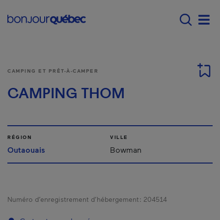
Passer au contenu principal
Main navigation - F
Men
CAMPING ET PRÊT-À-CAMPER
CAMPING THOM
RÉGION
VILLE
Outaouais
Bowman
Numéro d’enregistrement d’hébergement :
204514