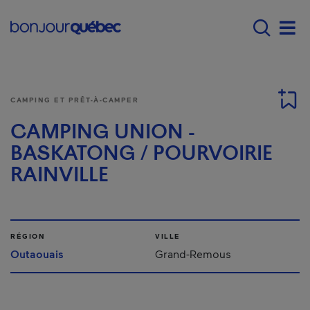
Passer au contenu principal
Main navigation - F
Men
CAMPING ET PRÊT-À-CAMPER
CAMPING UNION -
BASKATONG / POURVOIRIE
RAINVILLE
RÉGION
VILLE
Outaouais
Grand-Remous