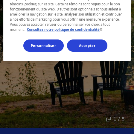
témoins (cookies) sur ce site. Certains témoins sont requis pour le bon
fonctionnement du site Web. D’autres sont optionnels et nous aident à
améliorer la navigation sur le site, analyser son utilisation et contribuer
à nos efforts de marketing pour vous offrir une meilleure expérience.
Vous pouvez accepter, refuser ou personnaliser vos choix à tout
- Cet hyperlien s'ouvr
moment.
Consultez notre politique de confidentialité
Personnaliser
Accepter
1 / 5