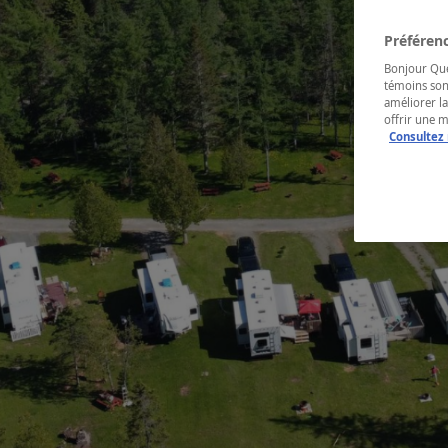
Préférenc
Bonjour Québ
témoins son
améliorer la
offrir une 
Consultez 