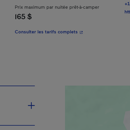
+1
Prix maximum par nuitée prêt-à-camper
ht
165 $
- Cet hyperlien s'ouvrir
Consulter les tarifs complets