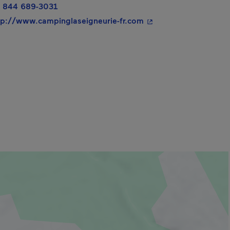
 844 689-3031
- Cet hyperlien s'ouvr
tp://www.campinglaseigneurie-fr.com
a dans une nouvelle fenêtre.