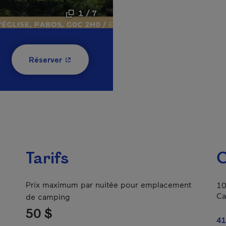
1 / 7
- Cet hyperlien s'ouvrira dans une nouvelle
Réserver
Tarifs
C
Prix maximum par nuitée pour emplacement
10
Ca
de camping
50 $
41