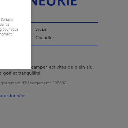
SEIGNEURIE
 Certains
dent à
ing pour vous
VILLE
t moment.
Chandler
e.
é avec prêt-à-camper, activités de plein air,
 golf et tranquillité.
gistrement d’hébergement :
205892
 coordonnées