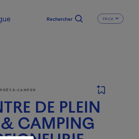
gue
FR-CA
CHANGER LA LA
 PRÊT-À-CAMPER
TRE DE PLEIN
 & CAMPING