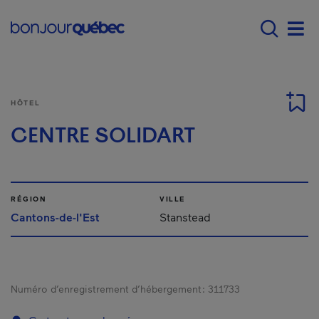
Passer au contenu principal
Main navigation - F
Men
HÔTEL
CENTRE SOLIDART
RÉGION
VILLE
Cantons-de-l'Est
Stanstead
Numéro d’enregistrement d’hébergement :
311733