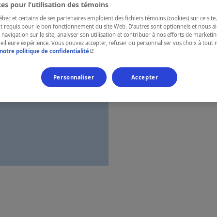
es pour l’utilisation des témoins
Cantons-de-l
ec et certains de ses partenaires emploient des fichiers témoins (cookies) sur ce site.
t requis pour le bon fonctionnement du site Web. D’autres sont optionnels et nous ai
 navigation sur le site, analyser son utilisation et contribuer à nos efforts de market
meilleure expérience. Vous pouvez accepter, refuser ou personnaliser vos choix à tou
- Cet hyperlien s'ouvrira dans une nouvelle fenêtr
notre politique de confidentialité
Numéro d’enre
Personnaliser
Accepter
Carte et