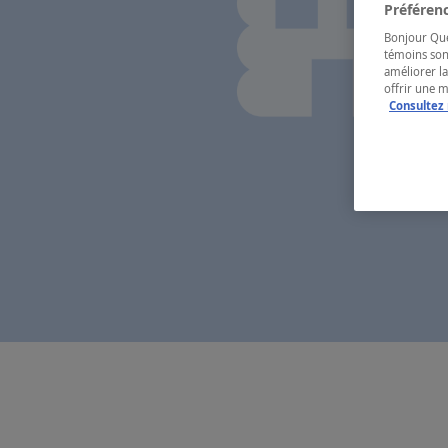
Préférenc
Bonjour Québ
témoins son
améliorer la
offrir une 
Consultez 