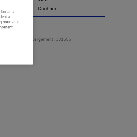
'Est
Dunham
 Certains
dent à
ing pour vous
t moment.
e.
gistrement d’hébergement :
301656
 coordonnées