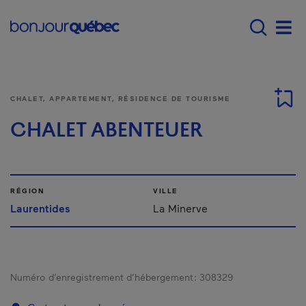
Passer au contenu principal
Main navigation - F
Men
CHALET, APPARTEMENT, RÉSIDENCE DE TOURISME
CHALET ABENTEUER
RÉGION
VILLE
Laurentides
La Minerve
Numéro d’enregistrement d’hébergement :
308329