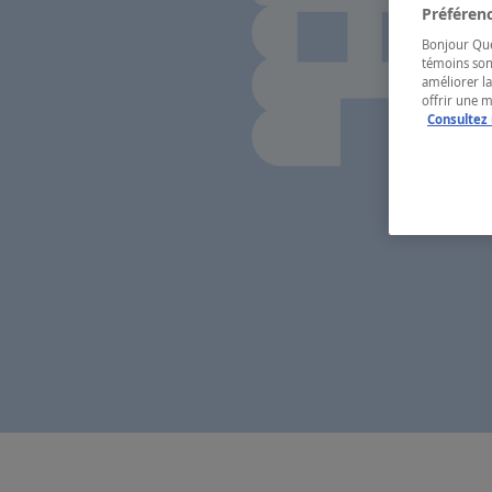
Préférenc
Bonjour Québ
témoins son
améliorer la
offrir une 
Consultez 