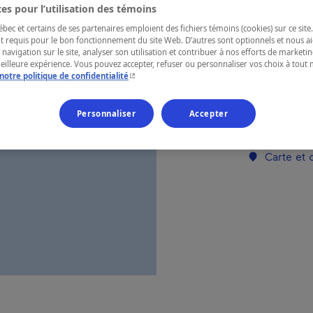
es pour l’utilisation des témoins
ec et certains de ses partenaires emploient des fichiers témoins (cookies) sur ce site.
RÉGION
t requis pour le bon fonctionnement du site Web. D’autres sont optionnels et nous ai
 navigation sur le site, analyser son utilisation et contribuer à nos efforts de market
Lanaudière
meilleure expérience. Vous pouvez accepter, refuser ou personnaliser vos choix à tou
- Cet hyperlien s'ouvrira dans une nouvelle fenêtr
notre politique de confidentialité
Personnaliser
Accepter
Numéro d’enre
Carte et