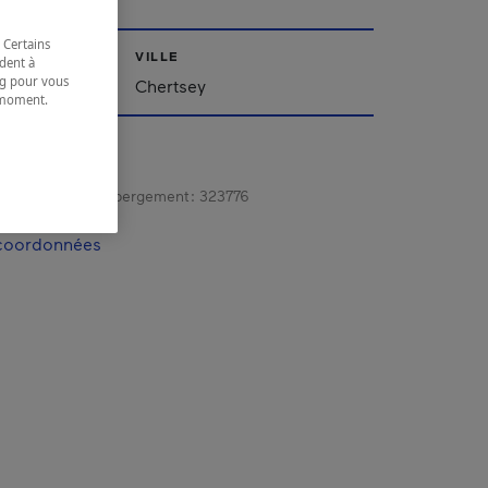
 Certains
VILLE
dent à
ing pour vous
Chertsey
t moment.
e.
gistrement d’hébergement :
323776
 coordonnées