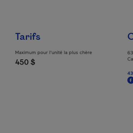
Tarifs
C
Maximum pour l'unité la plus chère
63
Ca
450 $
43