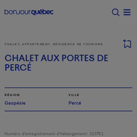
Passer au contenu principal
Main navigation - F
Men
CHALET, APPARTEMENT, RÉSIDENCE DE TOURISME
CHALET AUX PORTES DE
PERCÉ
RÉGION
VILLE
Gaspésie
Percé
Numéro d’enregistrement d’hébergement :
323761