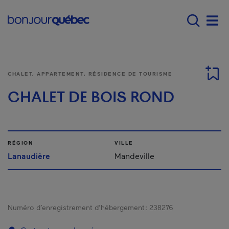
Passer au contenu principal
Main navigation - F
Men
CHALET, APPARTEMENT, RÉSIDENCE DE TOURISME
CHALET DE BOIS ROND
RÉGION
VILLE
Lanaudière
Mandeville
Numéro d’enregistrement d’hébergement :
238276