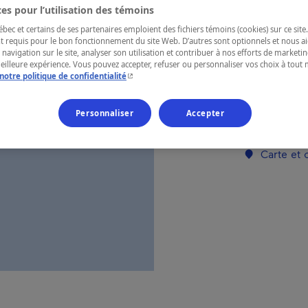
es pour l’utilisation des témoins
ec et certains de ses partenaires emploient des fichiers témoins (cookies) sur ce site.
RÉGION
t requis pour le bon fonctionnement du site Web. D’autres sont optionnels et nous ai
 navigation sur le site, analyser son utilisation et contribuer à nos efforts de market
Lanaudière
meilleure expérience. Vous pouvez accepter, refuser ou personnaliser vos choix à tou
- Cet hyperlien s'ouvrira dans une nouvelle fenêtr
notre politique de confidentialité
Personnaliser
Accepter
Numéro d’enre
Carte et