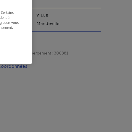
 Certains
VILLE
dent à
ing pour vous
Mandeville
t moment.
e.
gistrement d’hébergement :
306881
 coordonnées