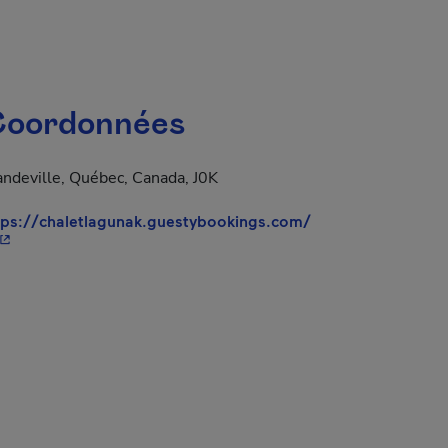
oordonnées
ndeville, Québec, Canada, J0K
tps://chaletlagunak.guestybookings.com/
 Cet hyperlien s'ouvrira dans une nouvelle fenêtre.