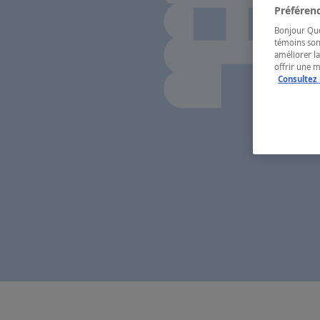
Préférenc
Bonjour Québ
témoins son
améliorer la
offrir une 
Consultez 