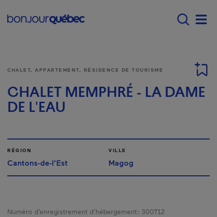
Passer au contenu principal
Main navigation - F
Men
CHALET, APPARTEMENT, RÉSIDENCE DE TOURISME
CHALET MEMPHRÉ - LA DAME
DE L'EAU
RÉGION
VILLE
Cantons-de-l'Est
Magog
Numéro d’enregistrement d’hébergement :
300712