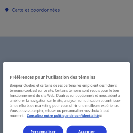
Carte et coordonnées
Préférences pour l’utilisation des témoins
Bonjour Québec et certains de ses partenaires emploient des fichiers
témoins (cookies) sur ce site. Certains témoins sont requis pour le bon
fonctionnement du site Web. D’autres sont optionnels et nous aident à
améliorer la navigation sur le site, analyser son utilisation et contribuer
à nos efforts de marketing pour vous offrir une meilleure expérience.
Vous pouvez accepter, refuser ou personnaliser vos choix à tout
- Cet hyperlien s'ouvr
moment.
Consultez notre politique de confidentialité
Personnaliser
Accepter