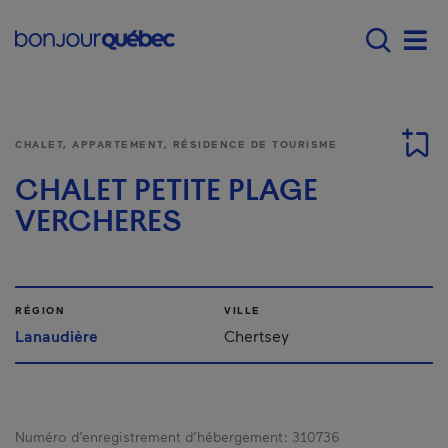
Passer au contenu principal
Main navigation - F
Men
CHALET, APPARTEMENT, RÉSIDENCE DE TOURISME
CHALET PETITE PLAGE
VERCHERES
RÉGION
VILLE
Lanaudière
Chertsey
Numéro d’enregistrement d’hébergement :
310736