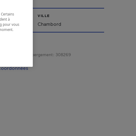
 Certains
VILLE
dent à
ac-Saint-Jean
Chambord
ing pour vous
t moment.
e.
gistrement d’hébergement :
308269
 coordonnées