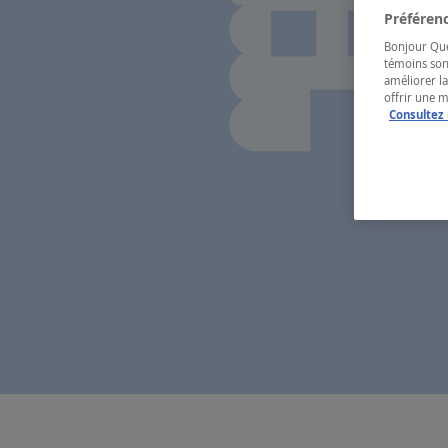
Préférenc
Bonjour Québ
témoins son
améliorer la
offrir une 
Consultez 