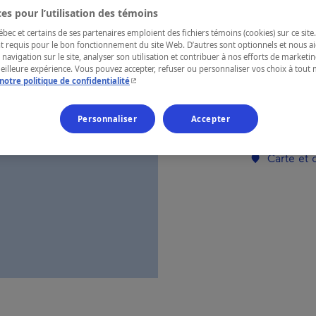
es pour l’utilisation des témoins
ec et certains de ses partenaires emploient des fichiers témoins (cookies) sur ce site.
RÉGION
t requis pour le bon fonctionnement du site Web. D’autres sont optionnels et nous ai
Saguenay—L
 navigation sur le site, analyser son utilisation et contribuer à nos efforts de market
meilleure expérience. Vous pouvez accepter, refuser ou personnaliser vos choix à tou
- Cet hyperlien s'ouvrira dans une nouvelle fenêtr
notre politique de confidentialité
Personnaliser
Accepter
Numéro d’enre
Carte et