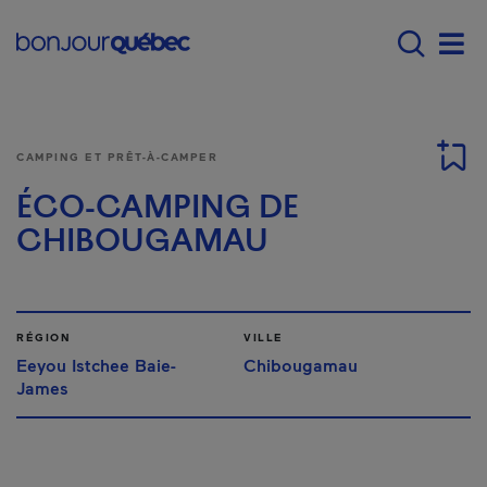
Passer au contenu principal
Main navigation - F
Men
CAMPING ET PRÊT-À-CAMPER
ÉCO-CAMPING DE
CHIBOUGAMAU
RÉGION
VILLE
Eeyou Istchee Baie-
Chibougamau
James