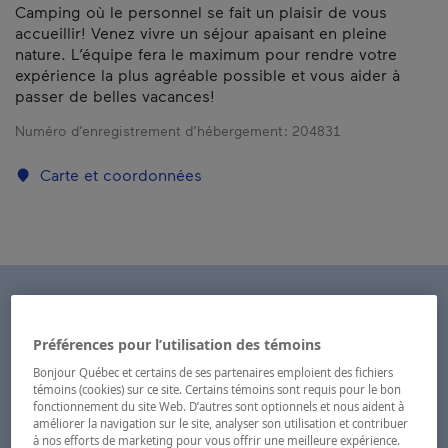
Camping où le personnel se fait un plaisir de vous
accueillir! Venez vivre un séjour apaisant en pleine
nature. L’équipe fera le maximum pour rendre votre
expérience la plus agréable possible et vous aider à
passer de belles vacances!
Numéro d’enregistrement d’hébergement :
204831
Carte et coordonnées
Préférences pour l’utilisation des témoins
Bonjour Québec et certains de ses partenaires emploient des fichiers
témoins (cookies) sur ce site. Certains témoins sont requis pour le bon
fonctionnement du site Web. D’autres sont optionnels et nous aident à
améliorer la navigation sur le site, analyser son utilisation et contribuer
à nos efforts de marketing pour vous offrir une meilleure expérience.