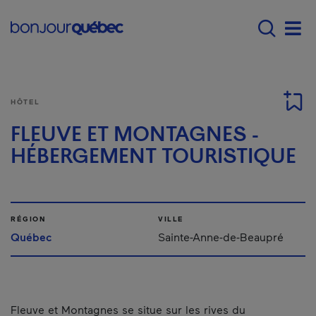
Passer au contenu principal
Main navigation - F
Men
HÔTEL
FLEUVE ET MONTAGNES -
HÉBERGEMENT TOURISTIQUE
RÉGION
VILLE
Québec
Sainte-Anne-de-Beaupré
Fleuve et Montagnes se situe sur les rives du