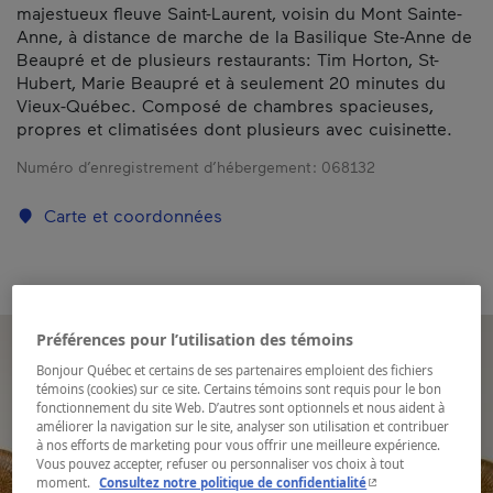
majestueux fleuve Saint-Laurent, voisin du Mont Sainte-
Anne, à distance de marche de la Basilique Ste-Anne de
Beaupré et de plusieurs restaurants: Tim Horton, St-
Hubert, Marie Beaupré et à seulement 20 minutes du
Vieux-Québec. Composé de chambres spacieuses,
propres et climatisées dont plusieurs avec cuisinette.
Numéro d’enregistrement d’hébergement :
068132
Carte et coordonnées
Préférences pour l’utilisation des témoins
Bonjour Québec et certains de ses partenaires emploient des fichiers
témoins (cookies) sur ce site. Certains témoins sont requis pour le bon
fonctionnement du site Web. D’autres sont optionnels et nous aident à
améliorer la navigation sur le site, analyser son utilisation et contribuer
à nos efforts de marketing pour vous offrir une meilleure expérience.
Vous pouvez accepter, refuser ou personnaliser vos choix à tout
- Cet hyperlien s'ouvr
moment.
Consultez notre politique de confidentialité