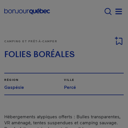
Passer au contenu principal
Main navigation - F
Men
CAMPING ET PRÊT-À-CAMPER
FOLIES BORÉALES
RÉGION
VILLE
Gaspésie
Percé
Hébergements atypiques offerts : Bulles transparentes,
VR aménagé, tentes suspendues et camping sauvage.