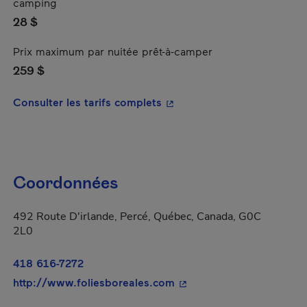
camping
28 $
Prix maximum par nuitée prêt-à-camper
259 $
- Cet hyperlien s'ouvrira da
Consulter les tarifs complets
Coordonnées
492 Route D'irlande, Percé, Québec, Canada, G0C
2L0
418 616-7272
- Cet hyperlien s'ouvrira
http://www.foliesboreales.com