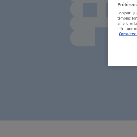
Préférenc
Bonjour Québ
témoins son
améliorer la
offrir une 
Consultez 