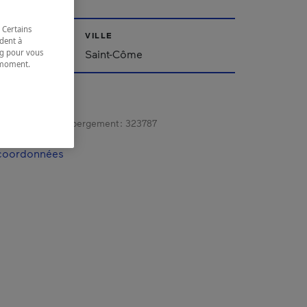
 Certains
VILLE
dent à
ing pour vous
Saint-Côme
t moment.
e.
gistrement d’hébergement :
323787
 coordonnées