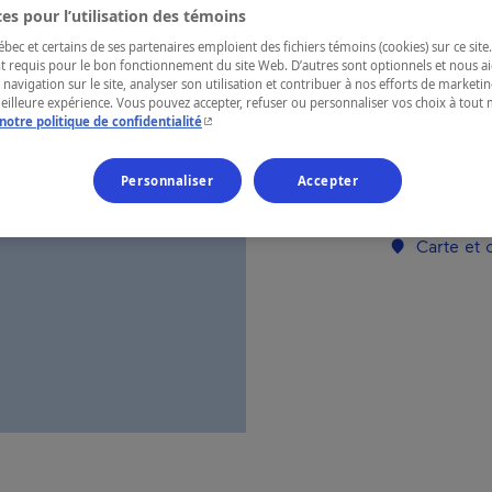
es pour l’utilisation des témoins
ec et certains de ses partenaires emploient des fichiers témoins (cookies) sur ce site.
RÉGION
t requis pour le bon fonctionnement du site Web. D’autres sont optionnels et nous ai
 navigation sur le site, analyser son utilisation et contribuer à nos efforts de market
Lanaudière
meilleure expérience. Vous pouvez accepter, refuser ou personnaliser vos choix à tou
- Cet hyperlien s'ouvrira dans une nouvelle fenêtr
notre politique de confidentialité
Personnaliser
Accepter
Numéro d’enre
Carte et